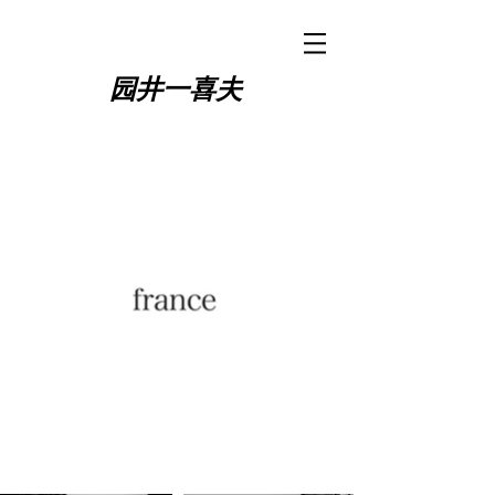
园井一喜夫